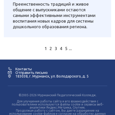
Преемственность традиций и живое
общение с выпускниками остаются
самыми эффективными инструментами
воспитания новых кадров для системы
дошкольного образования региона.
1
2
3
4
5
...
Контакты
Отправить письмо
183038, г. Мурманск, ул. Володарского, д. 5
©2005-2026 Мурманский Педагогический Колледж.
Для улучшения работы сайта и его взаимодействия с
пользователями используются файлы cookie и сервисы веб-
аналитики Яндекс.Метрика, Спутник.
Продолжая работу с сайтом, Вы даете разрешение на
использование cookie-файлов и согласие на обработку данных