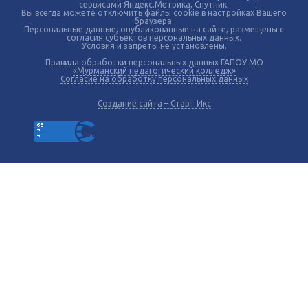
сервисами Яндекс.Метрика, Спутник.
Вы всегда можете отключить файлы cookie в настройках Вашего
браузера.
Персональные данные, опубликованные на сайте, размещены с
согласия субъектов персональных данных.
Условия и запреты не установлены.
Правила обработки персональных данных ГАПОУ МО
«Мурманский педагогический колледж»
Согласие на обработку персональных данных
Создание сайта – Старт Икс