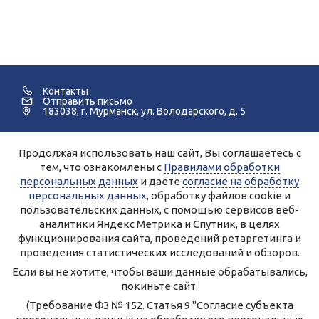
Контакты
Отправить письмо
183038, г. Мурманск, ул. Володарского, д. 5
Продолжая использовать наш сайт, Вы соглашаетесь с
©2005-2026 Мурманский Педагогический Колледж.
тем, что ознакомлены с
Правилами обработки
персональных данных
и даете
согласие на обработку
Для улучшения работы сайта и его взаимодействия с
пользователями используются файлы cookie и сервисы веб-
персональных данных
, обработку файлов cookie и
аналитики Яндекс.Метрика, Спутник.
Продолжая работу с сайтом, Вы даете разрешение на
пользовательских данных, с помощью сервисов веб-
использование cookie-файлов и согласие на обработку данных
аналитики Яндекс Метрика и Спутник, в целях
сервисами Яндекс.Метрика, Спутник.
Вы всегда можете отключить файлы cookie в настройках Вашего
функционирования сайта, проведений ретаргетинга и
браузера.
Персональные данные, опубликованные на сайте, размещены с
проведения статистических исследований и обзоров.
согласия субъектов персональных данных.
Условия и запреты не установлены.
Если вы не хотите, чтобы ваши данные обрабатывались,
Правила обработки персональных данных ГАПОУ МО
покиньте сайт.
«Мурманский педагогический колледж»
Согласие на обработку персональных данных
(Требование ФЗ № 152. Статья 9 "Согласие субъекта