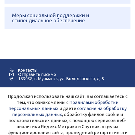
Меры социальной поддержки и
стипендиальное обеспечение
Контакты
Отправить письмо
183038, г. Мурманск, ул. Володарского, д. 5
Продолжая использовать наш сайт, Вы соглашаетесь с
©2005-2026 Мурманский Педагогический Колледж.
тем, что ознакомлены с
Правилами обработки
персональных данных
и даете
согласие на обработку
Для улучшения работы сайта и его взаимодействия с
пользователями используются файлы cookie и сервисы веб-
персональных данных
, обработку файлов cookie и
аналитики Яндекс.Метрика, Спутник.
Продолжая работу с сайтом, Вы даете разрешение на
пользовательских данных, с помощью сервисов веб-
использование cookie-файлов и согласие на обработку данных
аналитики Яндекс Метрика и Спутник, в целях
сервисами Яндекс.Метрика, Спутник.
Вы всегда можете отключить файлы cookie в настройках Вашего
функционирования сайта, проведений ретаргетинга и
браузера.