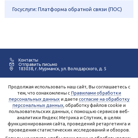
Госуслуги: Платформа обратной связи (ПОС)
Контакты
Отправить письмо
183038, г. Мурманск, ул. Володарского, д. 5
Продолжая использовать наш сайт, Вы соглашаетесь с
©2005-2026 Мурманский Педагогический Колледж.
тем, что ознакомлены с
Правилами обработки
персональных данных
и даете
согласие на обработку
Для улучшения работы сайта и его взаимодействия с
пользователями используются файлы cookie и сервисы веб-
персональных данных
, обработку файлов cookie и
аналитики Яндекс.Метрика, Спутник.
Продолжая работу с сайтом, Вы даете разрешение на
пользовательских данных, с помощью сервисов веб-
использование cookie-файлов и согласие на обработку данных
аналитики Яндекс Метрика и Спутник, в целях
сервисами Яндекс.Метрика, Спутник.
Вы всегда можете отключить файлы cookie в настройках Вашего
функционирования сайта, проведений ретаргетинга и
браузера.
Персональные данные, опубликованные на сайте, размещены с
проведения статистических исследований и обзоров.
согласия субъектов персональных данных.
Условия и запреты не установлены.