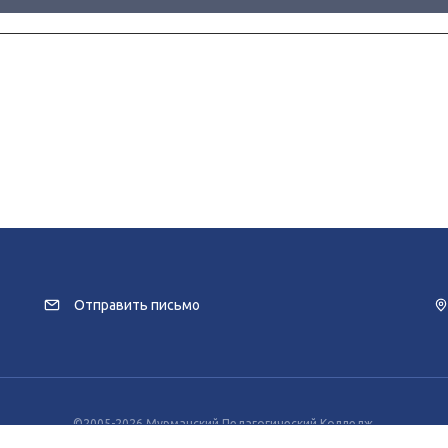
Отправить письмо
©2005-2026 Мурманский Педагогический Колледж.
заимодействия с пользователями используются файлы cookie и сервисы веб