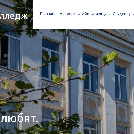
олледж
Главная
Новости
Абитуриенту
Студенту
 любят.