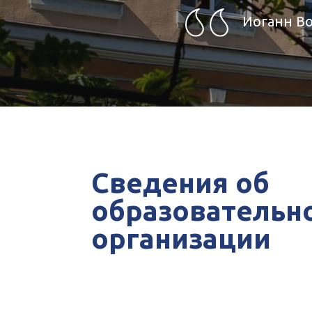
Иоганн Во
Сведения об
образовательн
организации