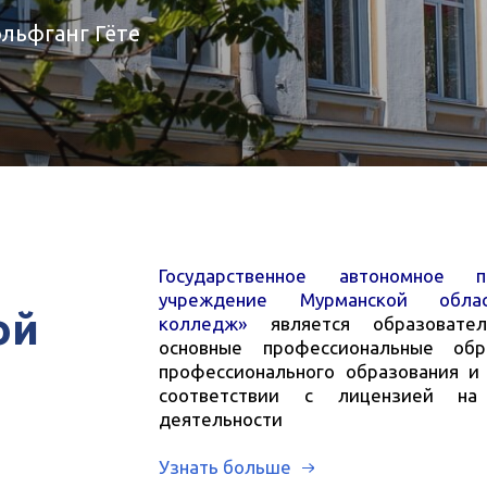
льфганг Гёте
Государственное автономное п
учреждение Мурманской облас
ой
колледж»
является образоват
основные профессиональные обр
профессионального образования и
соответствии с лицензией на
деятельности
Узнать больше