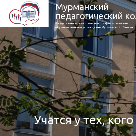
Мурманский
педагогический к
Государственное автономное профессиональное
образовательное учреждение Мурманской области
Учатся у тех, кого