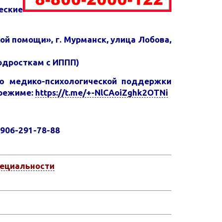
еские
 помощи», г. Мурманск, улица Лобова,
подросткам с ИППП)
ю медико-психологической поддержки
 режиме
:
https://t.me/+-NlCAoiZghk2OTNi
-906-291-78-88
пециальности