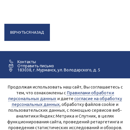
ВЕРНУТЬСЯ НАЗАД
Контакты
Отправить письмо
183038, г. Мурманск, ул. Володарского, д. 5
Продолжая использовать наш сайт, Вы соглашаетесь с
©2005-2026 Мурманский Педагогический Колледж.
тем, что ознакомлены с
Правилами обработки
персональных данных
и даете
согласие на обработку
Для улучшения работы сайта и его взаимодействия с
пользователями используются файлы cookie и сервисы веб-
персональных данных
, обработку файлов cookie и
аналитики Яндекс.Метрика, Спутник.
Продолжая работу с сайтом, Вы даете разрешение на
пользовательских данных, с помощью сервисов веб-
использование cookie-файлов и согласие на обработку данных
аналитики Яндекс Метрика и Спутник, в целях
сервисами Яндекс.Метрика, Спутник.
Вы всегда можете отключить файлы cookie в настройках Вашего
функционирования сайта, проведений ретаргетинга и
браузера.
Персональные данные, опубликованные на сайте, размещены с
проведения статистических исследований и обзоров.
согласия субъектов персональных данных.