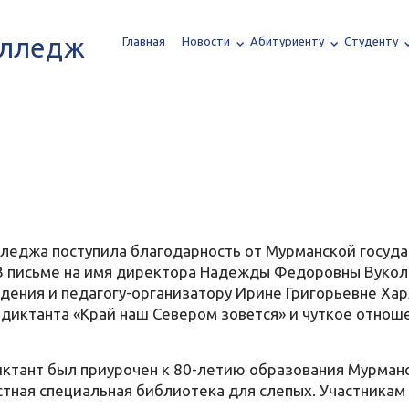
олледж
Главная
Новости
Абитуриенту
Студенту
лледжа поступила благодарность от Мурманской госуд
 В письме на имя директора Надежды Фёдоровны Вукол
едения и педагогу-организатору Ирине Григорьевне Ха
диктанта «Край наш Севером зовётся» и чуткое отноше
ктант был приурочен к 80-летию образования Мурман
стная специальная библиотека для слепых. Участникам