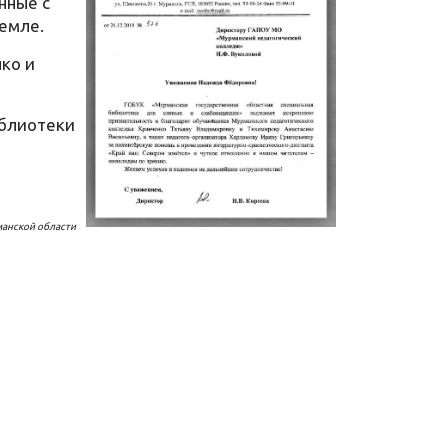
нные с
емле.
ко и
иблиотеки
манской области