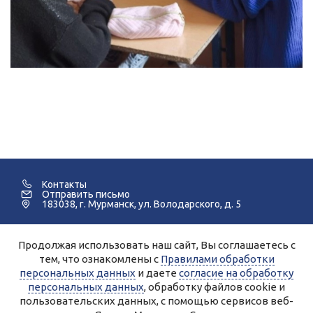
Контакты
Отправить письмо
183038, г. Мурманск, ул. Володарского, д. 5
Продолжая использовать наш сайт, Вы соглашаетесь с
©2005-2026 Мурманский Педагогический Колледж.
тем, что ознакомлены с
Правилами обработки
персональных данных
и даете
согласие на обработку
Для улучшения работы сайта и его взаимодействия с
пользователями используются файлы cookie и сервисы веб-
персональных данных
, обработку файлов cookie и
аналитики Яндекс.Метрика, Спутник.
Продолжая работу с сайтом, Вы даете разрешение на
пользовательских данных, с помощью сервисов веб-
использование cookie-файлов и согласие на обработку данных