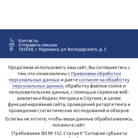
Контакты
Отправить письмо
183038, г. Мурманск, ул. Володарского, д. 5
Продолжая использовать наш сайт, Вы соглашаетесь с
©2005-2026 Мурманский Педагогический Колледж.
тем, что ознакомлены с
Правилами обработки
персональных данных
и даете
согласие на обработку
Для улучшения работы сайта и его взаимодействия с
пользователями используются файлы cookie и сервисы веб-
персональных данных
, обработку файлов cookie и
аналитики Яндекс.Метрика, Спутник.
Продолжая работу с сайтом, Вы даете разрешение на
пользовательских данных, с помощью сервисов веб-
использование cookie-файлов и согласие на обработку данных
аналитики Яндекс Метрика и Спутник, в целях
сервисами Яндекс.Метрика, Спутник.
Вы всегда можете отключить файлы cookie в настройках Вашего
функционирования сайта, проведений ретаргетинга и
браузера.
Персональные данные, опубликованные на сайте, размещены с
проведения статистических исследований и обзоров.
согласия субъектов персональных данных.
Условия и запреты не установлены.
Если вы не хотите, чтобы ваши данные обрабатывались,
Правила обработки персональных данных ГАПОУ МО
покиньте сайт.
«Мурманский педагогический колледж»
Согласие на обработку персональных данных
(Требование ФЗ № 152. Статья 9 "Согласие субъекта