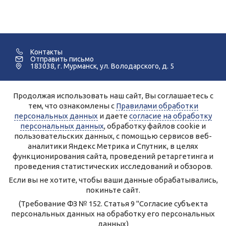
Контакты
Отправить письмо
183038, г. Мурманск, ул. Володарского, д. 5
Продолжая использовать наш сайт, Вы соглашаетесь с
©2005-2026 Мурманский Педагогический Колледж.
тем, что ознакомлены с
Правилами обработки
персональных данных
и даете
согласие на обработку
Для улучшения работы сайта и его взаимодействия с
пользователями используются файлы cookie и сервисы веб-
персональных данных
, обработку файлов cookie и
аналитики Яндекс.Метрика, Спутник.
Продолжая работу с сайтом, Вы даете разрешение на
пользовательских данных, с помощью сервисов веб-
использование cookie-файлов и согласие на обработку данных
аналитики Яндекс Метрика и Спутник, в целях
сервисами Яндекс.Метрика, Спутник.
Вы всегда можете отключить файлы cookie в настройках Вашего
функционирования сайта, проведений ретаргетинга и
браузера.
Персональные данные, опубликованные на сайте, размещены с
проведения статистических исследований и обзоров.
согласия субъектов персональных данных.
Условия и запреты не установлены.
Если вы не хотите, чтобы ваши данные обрабатывались,
Правила обработки персональных данных ГАПОУ МО
покиньте сайт.
«Мурманский педагогический колледж»
Согласие на обработку персональных данных
(Требование ФЗ № 152. Статья 9 "Согласие субъекта
персональных данных на обработку его персональных
Создание сайта – Старт Икс
данных)