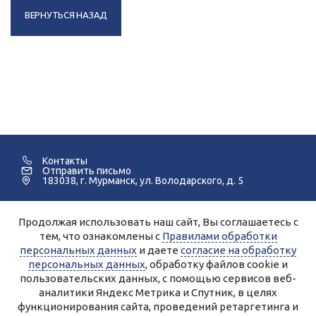
ВЕРНУТЬСЯ НАЗАД
Контакты
Отправить письмо
183038, г. Мурманск, ул. Володарского, д. 5
Продолжая использовать наш сайт, Вы соглашаетесь с
©2005-2026 Мурманский Педагогический Колледж.
тем, что ознакомлены с
Правилами обработки
персональных данных
и даете
согласие на обработку
Для улучшения работы сайта и его взаимодействия с
пользователями используются файлы cookie и сервисы веб-
персональных данных
, обработку файлов cookie и
аналитики Яндекс.Метрика, Спутник.
Продолжая работу с сайтом, Вы даете разрешение на
пользовательских данных, с помощью сервисов веб-
использование cookie-файлов и согласие на обработку данных
аналитики Яндекс Метрика и Спутник, в целях
сервисами Яндекс.Метрика, Спутник.
Вы всегда можете отключить файлы cookie в настройках Вашего
функционирования сайта, проведений ретаргетинга и
браузера.