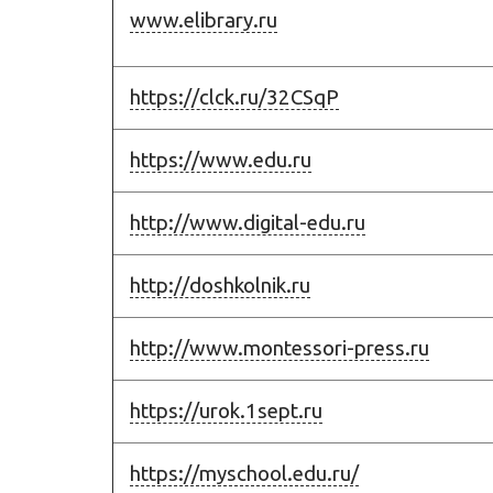
www.elibrary.ru
https://clck.ru/32CSqP
https://www.edu.ru
http://www.digital-edu.ru
http://doshkolnik.ru
http://www.montessori-press.ru
https://urok.1sept.ru
https://myschool.edu.ru/