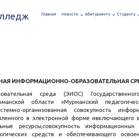
олледж
Главная
Новости
Абитуриенту
Студенту
НАЯ ИНФОРМАЦИОННО-ОБРАЗОВАТЕЛЬНАЯ СРЕ
зовательная среда (ЭИОС) Государственног
рманской области «Мурманский педагогич
истемно-организованная совокупность информ
авленного в электронной форме ивключающего
льные ресурсы,совокупность информационных 
логических средств и обеспечивающего осво