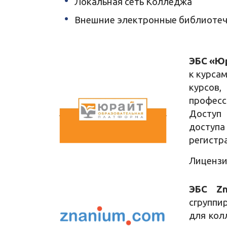
Локальная сеть Колледжа
Внешние электронные библиотеч
ЭБС «Ю
к курса
курсов,
професс
Доступ 
доступ
регистр
Лицензи
ЭБС Zn
сгруппи
для кол