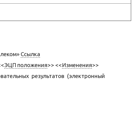
елеком»
Ссылка
<<
ЭЦП положения
>> <<
Изменения
>>
овательных результатов (электронный