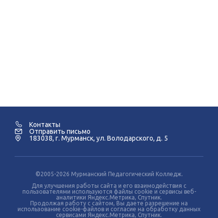
Контакты
Отправить письмо
183038, г. Мурманск, ул. Володарского, д. 5
©2005-2026 Мурманский Педагогический Колледж.
Для улучшения работы сайта и его взаимодействия с
пользователями используются файлы cookie и сервисы веб-
аналитики Яндекс.Метрика, Спутник.
Продолжая работу с сайтом, Вы даете разрешение на
использование cookie-файлов и согласие на обработку данных
сервисами Яндекс.Метрика, Спутник.