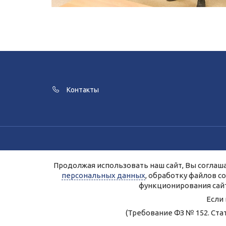
Контакты
Для улучшения работы сайта и его в
Продолжая использовать наш сайт, Вы соглаша
Продолжая работу с сайтом, Вы даете 
персональных данных
, обработку файлов c
Персональные д
функционирования сайт
Правила 
Если
(Требование ФЗ № 152. Ста