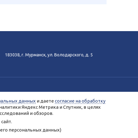
183038, г. Мурманск, ул. Володарского, д. 5
-аналитики Яндекс.Метрика, Спутник.
нальных данных
и даете
согласие на обработку
ых сервисами Яндекс.Метрика, Спутник.
налитики Яндекс Метрика и Спутник, в целях
нальных данных.
сследований и обзоров.
 колледж»
сайт.
у его персональных данных)