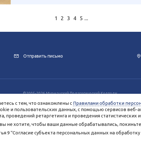
1
2
3
4
5
...
Отправить письмо
©2005-2026 Мурманский Педагогический Колледж.
заимодействия с пользователями используются файлы cookie и сервисы веб
етесь с тем, что ознакомлены с
Правилами обработки персо
разрешение на использование cookie-файлов и согласие на обработку данн
Вы всегда можете отключить файлы cookie в настройках Вашего браузера.
ookie и пользовательских данных, с помощью сервисов веб-а
анные, опубликованные на сайте, размещены с согласия субъектов персо
а, проведений ретаргетинга и проведения статистических и
Условия и запреты не установлены.
обработки персональных данных ГАПОУ МО «Мурманский педагогический
 вы не хотите, чтобы ваши данные обрабатывались, покиньте 
Согласие на обработку персональных данных
тья 9 "Согласие субъекта персональных данных на обработк
Создание сайта – Старт Икс