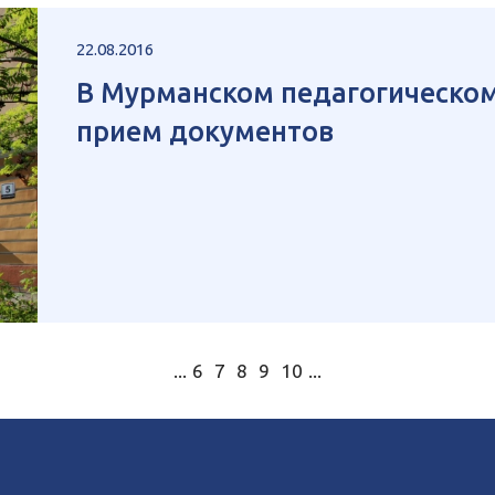
22.08.2016
В Мурманском педагогическо
прием документов
...
6
7
8
9
10
...