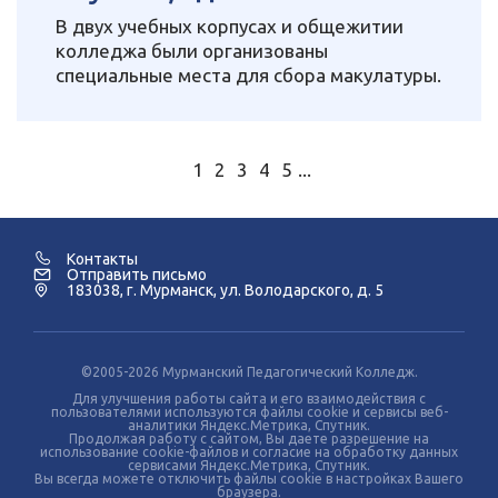
В двух учебных корпусах и общежитии
колледжа были организованы
специальные места для сбора макулатуры.
1
2
3
4
5
...
Контакты
Отправить письмо
183038, г. Мурманск, ул. Володарского, д. 5
©2005-2026 Мурманский Педагогический Колледж.
Для улучшения работы сайта и его взаимодействия с
пользователями используются файлы cookie и сервисы веб-
аналитики Яндекс.Метрика, Спутник.
Продолжая работу с сайтом, Вы даете разрешение на
использование cookie-файлов и согласие на обработку данных
сервисами Яндекс.Метрика, Спутник.
Вы всегда можете отключить файлы cookie в настройках Вашего
браузера.