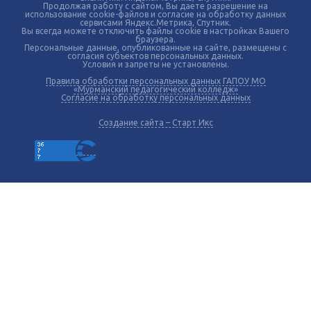
Продолжая работу с сайтом, Вы даете разрешение на
использование cookie-файлов и согласие на обработку данных
сервисами Яндекс.Метрика, Спутник.
Вы всегда можете отключить файлы cookie в настройках Вашего
браузера.
Персональные данные, опубликованные на сайте, размещены с
согласия субъектов персональных данных.
Условия и запреты не установлены.
Правила обработки персональных данных ГАПОУ МО
«Мурманский педагогический колледж»
Согласие на обработку персональных данных
Создание сайта – Старт Икс