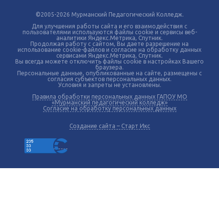
©2005-2026 Мурманский Педагогический Колледж.
Для улучшения работы сайта и его взаимодействия с
пользователями используются файлы cookie и сервисы веб-
аналитики Яндекс.Метрика, Спутник.
Продолжая работу с сайтом, Вы даете разрешение на
использование cookie-файлов и согласие на обработку данных
сервисами Яндекс.Метрика, Спутник.
Вы всегда можете отключить файлы cookie в настройках Вашего
браузера.
Персональные данные, опубликованные на сайте, размещены с
согласия субъектов персональных данных.
Условия и запреты не установлены.
Правила обработки персональных данных ГАПОУ МО
«Мурманский педагогический колледж»
Согласие на обработку персональных данных
Создание сайта – Старт Икс