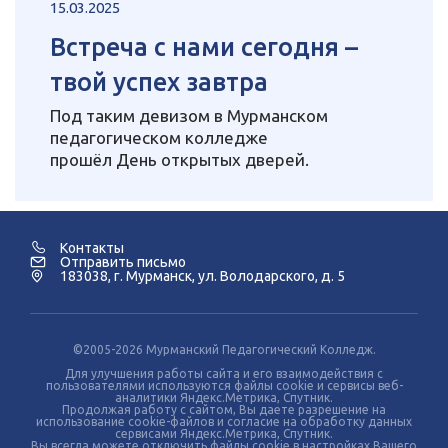
15.03.2025
Встреча с нами сегодня –
твой успех завтра
Под таким девизом в Мурманском
педагогическом колледже
прошёл День открытых дверей.
Контакты
Отправить письмо
183038, г. Мурманск, ул. Володарского, д. 5
©2005-2026 Мурманский Педагогический Колледж.
Для улучшения работы сайта и его взаимодействия с
пользователями используются файлы cookie и сервисы веб-
аналитики Яндекс.Метрика, Спутник.
Продолжая работу с сайтом, Вы даете разрешение на
использование cookie-файлов и согласие на обработку данных
сервисами Яндекс.Метрика, Спутник.
Вы всегда можете отключить файлы cookie в настройках Вашего