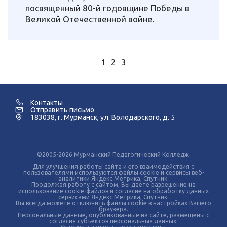
посвященный 80-й годовщине Победы в
Великой Отечественной войне.
1
2
3
Контакты
Отправить письмо
183038, г. Мурманск, ул. Володарского, д. 5
©2005-2026 Мурманский Педагогический Колледж.
Для улучшения работы сайта и его взаимодействия с
пользователями используются файлы cookie и сервисы веб-
аналитики Яндекс.Метрика, Спутник.
Продолжая работу с сайтом, Вы даете разрешение на
использование cookie-файлов и согласие на обработку данных
сервисами Яндекс.Метрика, Спутник.
Вы всегда можете отключить файлы cookie в настройках Вашего
браузера.
Персональные данные, опубликованные на сайте, размещены с
согласия субъектов персональных данных.