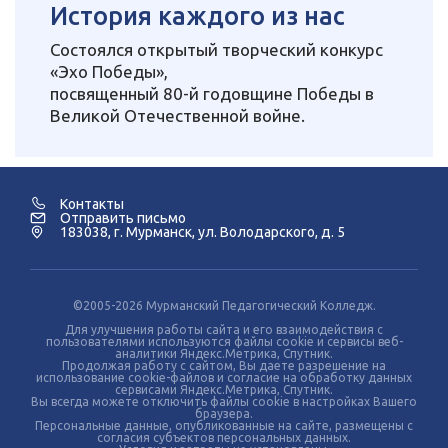
История каждого из нас
Состоялся открытый творческий конкурс
«Эхо Победы»,
посвященный 80-й годовщине Победы в
Великой Отечественной войне.
Контакты
Отправить письмо
183038, г. Мурманск, ул. Володарского, д. 5
©2005-2026 Мурманский Педагогический Колледж.
Для улучшения работы сайта и его взаимодействия с
пользователями используются файлы cookie и сервисы веб-
аналитики Яндекс.Метрика, Спутник.
Продолжая работу с сайтом, Вы даете разрешение на
использование cookie-файлов и согласие на обработку данных
сервисами Яндекс.Метрика, Спутник.
Вы всегда можете отключить файлы cookie в настройках Вашего
браузера.
Персональные данные, опубликованные на сайте, размещены с
согласия субъектов персональных данных.