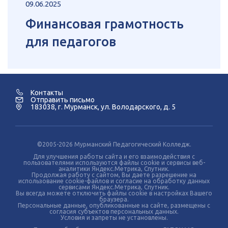
09.06.2025
Финансовая грамотность
для педагогов
Контакты
Отправить письмо
183038, г. Мурманск, ул. Володарского, д. 5
©2005-2026 Мурманский Педагогический Колледж.
Для улучшения работы сайта и его взаимодействия с
пользователями используются файлы cookie и сервисы веб-
аналитики Яндекс.Метрика, Спутник.
Продолжая работу с сайтом, Вы даете разрешение на
использование cookie-файлов и согласие на обработку данных
сервисами Яндекс.Метрика, Спутник.
Вы всегда можете отключить файлы cookie в настройках Вашего
браузера.
Персональные данные, опубликованные на сайте, размещены с
согласия субъектов персональных данных.
Условия и запреты не установлены.