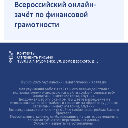
Всероссийский онлайн-
зачёт по финансовой
грамотности
Контакты
Отправить письмо
183038, г. Мурманск, ул. Володарского, д. 5
©2005-2026 Мурманский Педагогический Колледж.
Для улучшения работы сайта и его взаимодействия с
пользователями используются файлы cookie и сервисы веб-
аналитики Яндекс.Метрика, Спутник.
Продолжая работу с сайтом, Вы даете разрешение на
использование cookie-файлов и согласие на обработку данных
сервисами Яндекс.Метрика, Спутник.
Вы всегда можете отключить файлы cookie в настройках Вашего
браузера.
Персональные данные, опубликованные на сайте, размещены с
согласия субъектов персональных данных.
Условия и запреты не установлены.