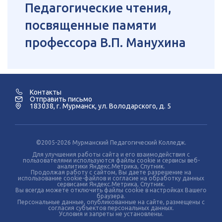
Педагогические чтения,
посвященные памяти
профессора В.П. Манухина
Контакты
Отправить письмо
183038, г. Мурманск, ул. Володарского, д. 5
©2005-2026 Мурманский Педагогический Колледж.
Для улучшения работы сайта и его взаимодействия с
пользователями используются файлы cookie и сервисы веб-
аналитики Яндекс.Метрика, Спутник.
Продолжая работу с сайтом, Вы даете разрешение на
использование cookie-файлов и согласие на обработку данных
сервисами Яндекс.Метрика, Спутник.
Вы всегда можете отключить файлы cookie в настройках Вашего
браузера.
Персональные данные, опубликованные на сайте, размещены с
согласия субъектов персональных данных.
Условия и запреты не установлены.