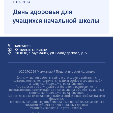
10.09.2024
День здоровья для
учащихся начальной школы
Контакты
Отправить письмо
183038, г. Мурманск, ул. Володарского, д. 5
©2005-2026 Мурманский Педагогический Колледж.
Для улучшения работы сайта и его взаимодействия с
пользователями используются файлы cookie и сервисы веб-
аналитики Яндекс.Метрика, Спутник.
Продолжая работу с сайтом, Вы даете разрешение на
использование cookie-файлов и согласие на обработку данных
сервисами Яндекс.Метрика, Спутник.
Вы всегда можете отключить файлы cookie в настройках Вашего
браузера.
Персональные данные, опубликованные на сайте, размещены с
согласия субъектов персональных данных.
Условия и запреты не установлены.