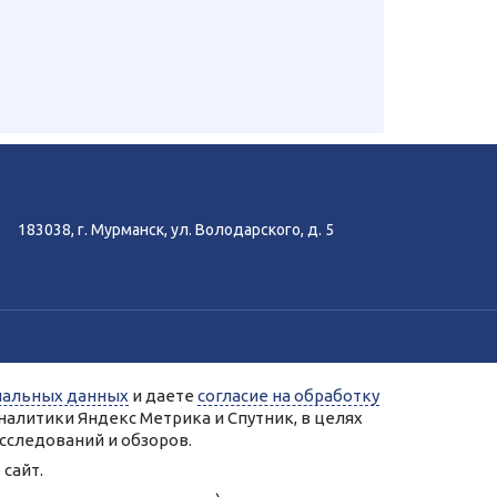
183038, г. Мурманск, ул. Володарского, д. 5
-аналитики Яндекс.Метрика, Спутник.
нальных данных
и даете
согласие на обработку
ых сервисами Яндекс.Метрика, Спутник.
налитики Яндекс Метрика и Спутник, в целях
нальных данных.
сследований и обзоров.
сайт.
 колледж»