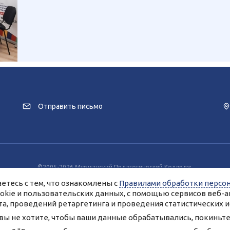
Отправить письмо
©2005-2026 Мурманский Педагогический Колледж.
заимодействия с пользователями используются файлы cookie и сервисы веб
етесь с тем, что ознакомлены с
Правилами обработки персо
разрешение на использование cookie-файлов и согласие на обработку данн
Вы всегда можете отключить файлы cookie в настройках Вашего браузера.
ookie и пользовательских данных, с помощью сервисов веб-а
анные, опубликованные на сайте, размещены с согласия субъектов персо
а, проведений ретаргетинга и проведения статистических и
Условия и запреты не установлены.
 вы не хотите, чтобы ваши данные обрабатывались, покиньте 
обработки персональных данных ГАПОУ МО «Мурманский педагогический
Согласие на обработку персональных данных