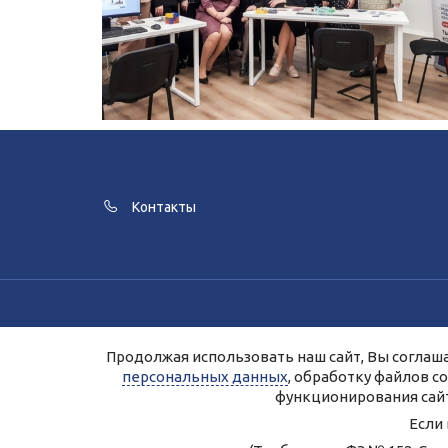
Контакты
Для улучшения работы сайта и его в
Продолжая использовать наш сайт, Вы соглаша
Продолжая работу с сайтом, Вы даете 
персональных данных
, обработку файлов c
Персональные д
функционирования сайт
Если
Правила 